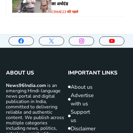
का अर्थदंड
CRIME
23 घंटे पहले
ABOUT US
IMPORTANT LINKS
News96India.com
is an
About us
emerging Hindi-language
Advertise
news portal and digital
publication in India,
with us
committed to delivering
Support
reliable and authentic
content. We publish across
us
multiple categories
including news, politics,
Disclaimer