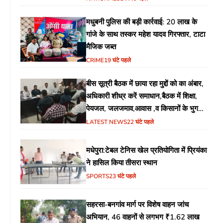
मधुबनी पुलिस की बड़ी कार्रवाई: 20 लाख के
गांजे के साथ तस्कर महेश यादव गिरफ्तार, टाटा
मैजिक जब्त
CRIME
19 घंटे पहले
बीस सूत्री बैठक में छाया रहा मुद्दों को का अंबार,
अधिकारी शीध्र करें समाधान,बैठक में शिक्षा,
पेयजल, जलजमाव,आवास ,व किसानों के भुगतान
का उठा मुद्दा
LATEST NEWS
22 घंटे पहले
मधेपुरा:टेबल टेनिस खेल प्रतियोगिता में प्रियंका
ने हासिल किया तीसरा स्थान
SPORTS
23 घंटे पहले
सहरसा-बनगांव मार्ग पर विशेष वाहन जांच
अभियान, 46 वाहनों से लगभग ₹1.62 लाख