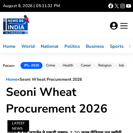
Skip
August 8, 2026 | 05:11:32 PM
to
content
Home
World
National
Politics
Business
Sports
L
Focus
IPL-2026
Crime
Health
Career
Religion
Job
►
Home
»
Seoni Wheat Procurement 2026
Seoni Wheat
Procurement 2026
LATEST
NEWS
सिवनी में गेहूं उपार्जन ने पकड़ी रफ्तार: 3.70 लाख मीट्रिक टन खरीदी,