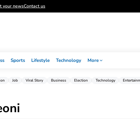
t your news
Contact us
ss
Sports
Lifestyle
Technology
More
ion
Job
Viral Story
Business
Election
Technology
Entertain
eoni