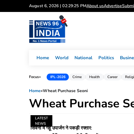
Skip
August 6, 2026 | 02:29:25 PM
About us
Advertise
Submi
to
content
Home
World
National
Politics
Busine
Focus
IPL-2026
Crime
Health
Career
Relig
►
Home
»
Wheat Purchase Seoni
Wheat Purchase S
LATEST
NEWS
सिवनी में गेहूं उपार्जन ने पकड़ी रफ्तार: