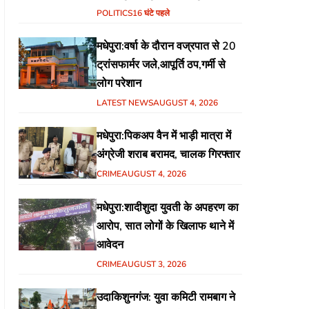
हिंदुस्तानी आवाम मोर्चा के गरीब चौपाल
POLITICS
16 घंटे पहले
में शिक्षा, स्वास्थ्य, रोजगार समेत
मधेपुरा:वर्षा के दौरान वज्रपात से 20
विभिन्न मुद्दों पर हुई चर्चा
ट्रांसफार्मर जले,आपूर्ति ठप,गर्मी से
लोग परेशान
LATEST NEWS
AUGUST 4, 2026
मधेपुरा:पिकअप वैन में भाड़ी मात्रा में
अंग्रेजी शराब बरामद, चालक गिरफ्तार
CRIME
AUGUST 4, 2026
मधेपुरा:शादीशुदा युवती के अपहरण का
आरोप, सात लोगों के खिलाफ थाने में
आवेदन
CRIME
AUGUST 3, 2026
उदाकिशुनगंज: युवा कमिटी रामबाग ने