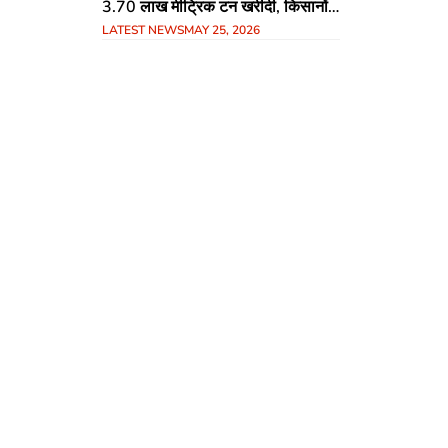
3.70 लाख मीट्रिक टन खरीदी, किसानों
LATEST NEWS
MAY 25, 2026
को 623 करोड़ का भुगतान