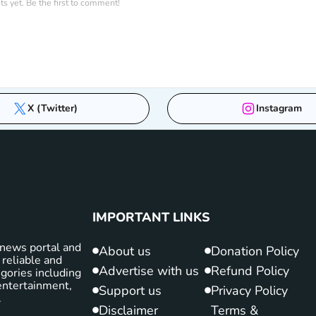
 yet. Be the first to comment!
X (Twitter)
Instagram
IMPORTANT LINKS
news portal and
About us
Donation Policy
 reliable and
Advertise with us
Refund Policy
gories including
d entertainment,
Support us
Privacy Policy
.
Disclaimer
Terms &