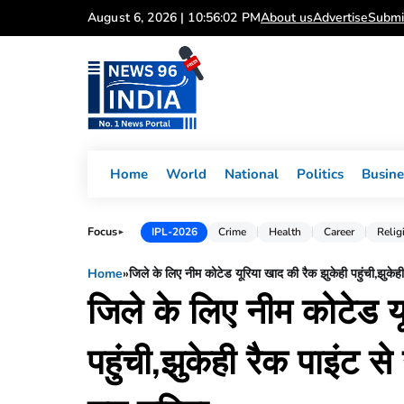
Skip
August 6, 2026 | 10:56:03 PM
About us
Advertise
Submi
to
content
Home
World
National
Politics
Busine
Focus
IPL-2026
Crime
Health
Career
Relig
►
Home
»
जिले के लिए नीम कोटेड यूरिया खाद की रैक झुकेही पहुंची,झुके
जिले के लिए नीम कोटेड य
पहुंची,झुकेही रैक पाइंट 