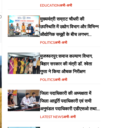
वेब पोर्टल का शुभारंभ
EDUCATION
अभी-अभी
0
मुख्यमंत्री सम्राट चौधरी की
उपस्थिति में उद्योग विभाग और विभिन्न
औद्योगिक समूहों के बीच लगभग
₹51,600 करोड़ के निवेश हेतु
POLITICS
अभी-अभी
एमओयू (MoU) पर हस्ताक्षर
मुजफ्फरपुर:समाज कल्याण विभाग,
बिहार सरकार की मंत्री डॉ. श्वेता
गुप्ता ने किया औचक निरीक्षण
POLITICS
अभी-अभी
जिला पदाधिकारी की अध्यक्षता में
जिला आपूर्ति पदाधिकारी एवं सभी
अनुमंडल पदाधिकारी एडीएसओ तथा
एमोओ के साथ समीक्षा बैठक का
LATEST NEWS
अभी-अभी
आयोजन