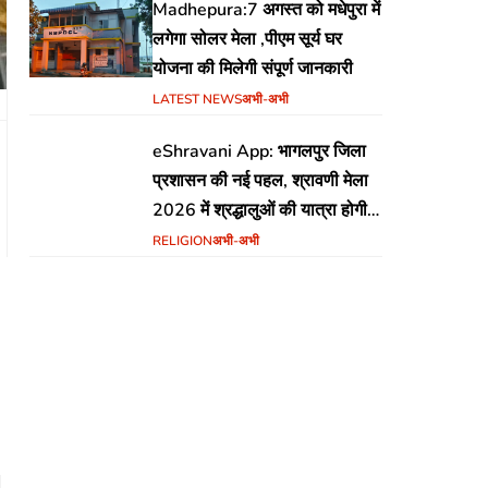
Madhepura:7 अगस्त को मधेपुरा में
लगेगा सोलर मेला ,पीएम सूर्य घर
योजना की मिलेगी संपूर्ण जानकारी
LATEST NEWS
अभी-अभी
eShravani App: भागलपुर जिला
प्रशासन की नई पहल, श्रावणी मेला
2026 में श्रद्धालुओं की यात्रा होगी
सुरक्षित और सुगम
RELIGION
अभी-अभी