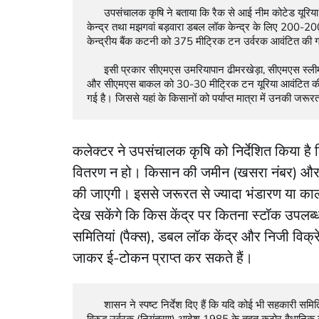
      उपसंचालक कृषि ने बताया कि रैक से आई नीम कोटेड यूरिया में से कटनी डबल लॉक केन्द्र के लिए 500 मीट्रिक टन, बहोरीबंद डबल लॉक 
केन्द्र तथा मझगवां बड़वारा डबल लॉक केन्‍द्र के लिए 200-2
केन्‍द्रीय बैंक कटनी को 375 मीट्रिक टन उर्वरक आवंटित की ग
      इसी प्रकार सीएमएस उमरियापान ढीमरखेड़ा, सीएमएस स्लीमानाबाद और सीएमएस ढीमरखेड़ा को 60-60 मीट्रिक टन जबकि सीएमएस कटनी 
और सीएमएस बाकल को 30-30 मीट्रिक टन यूरिया आवंटित की 
गई है। जिससे यहां के किसानों को पर्याप्त मात्रा में उनकी जर
कलेक्टर ने उपसंचालक कृषि को निर्देशित किया है क
वितरण न हो। किसान की जमीन (खसरा नंबर) और ब
की जाएगी। इससे जरूरत से ज्यादा भंडारण या काल
देख सकेंगे कि किस केंद्र पर कितना स्टॉक उपलब
समितियां (पैक्‍स), डबल लॉक केंद्र और निजी विक्
जाकर ई-टोकन प्राप्त कर सकते हैं।
      शासन ने स्पष्ट निर्देश दिए हैं कि यदि कोई भी सहकारी समिति या निजी विक्रेता बिना ई-टोकन के खाद का विक्रय करता पाया जाता है, तो उसके 
विरुद्ध उर्वरक (नियंत्रण) आदेश 1985 के तहत कठोर वैधानिक 