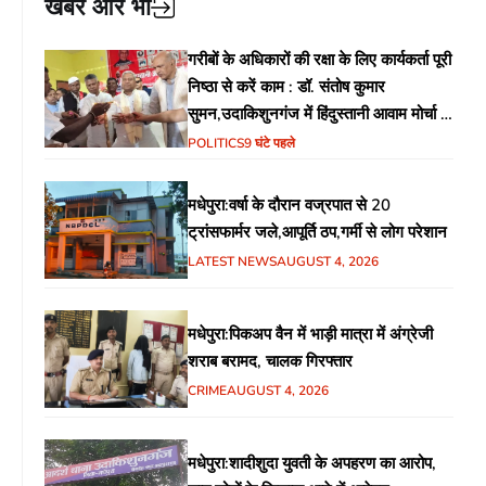
खबरें और भी
गरीबों के अधिकारों की रक्षा के लिए कार्यकर्ता पूरी
निष्ठा से करें काम : डॉ. संतोष कुमार
सुमन,उदाकिशुनगंज में हिंदुस्तानी आवाम मोर्चा के
गरीब चौपाल में शिक्षा, स्वास्थ्य, रोजगार समेत
POLITICS
9 घंटे पहले
विभिन्न मुद्दों पर हुई चर्चा
मधेपुरा:वर्षा के दौरान वज्रपात से 20
ट्रांसफार्मर जले,आपूर्ति ठप,गर्मी से लोग परेशान
LATEST NEWS
AUGUST 4, 2026
मधेपुरा:पिकअप वैन में भाड़ी मात्रा में अंग्रेजी
शराब बरामद, चालक गिरफ्तार
CRIME
AUGUST 4, 2026
मधेपुरा:शादीशुदा युवती के अपहरण का आरोप,