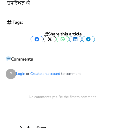
उपस्थित थे।
Tags:
Share this article
Facebook
Twitter
WhatsApp
LinkedIn
Telegram
Comments
?
Login
or
Create an account
to comment
No comments yet. Be the first to comment!