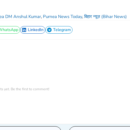
ea DM Anshul Kumar
,
Purnea News Today
,
बिहार न्यूज़ (Bihar News)
WhatsApp
LinkedIn
Telegram
WhatsApp
LinkedIn
Telegram
 yet. Be the first to comment!