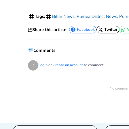
Tags:
Bihar News
,
Purnea District News
,
Purn
Share this article
Facebook
Twitter
Facebook
Twitter
Comments
?
Login
or
Create an account
to comment
No comments