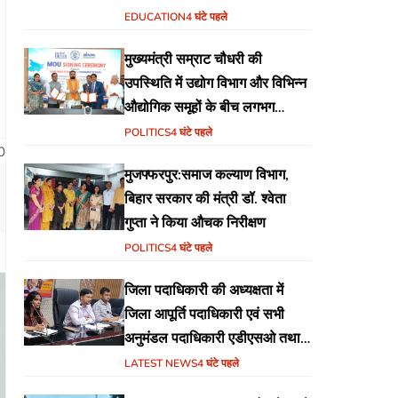
वेब पोर्टल का शुभारंभ
EDUCATION
4 घंटे पहले
मुख्यमंत्री सम्राट चौधरी की
उपस्थिति में उद्योग विभाग और विभिन्न
औद्योगिक समूहों के बीच लगभग
₹51,600 करोड़ के निवेश हेतु
POLITICS
4 घंटे पहले
0
एमओयू (MoU) पर हस्ताक्षर
मुजफ्फरपुर:समाज कल्याण विभाग,
बिहार सरकार की मंत्री डॉ. श्वेता
गुप्ता ने किया औचक निरीक्षण
POLITICS
4 घंटे पहले
जिला पदाधिकारी की अध्यक्षता में
जिला आपूर्ति पदाधिकारी एवं सभी
अनुमंडल पदाधिकारी एडीएसओ तथा
एमोओ के साथ समीक्षा बैठक का
LATEST NEWS
4 घंटे पहले
आयोजन