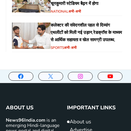
चूनकुमारी स्टेडियम बैढ़न में होगा
NATIONAL
अभी-अभी
कलेक्टर की संवेदनशील पहल से दिव्यांग
एथलीटों को मिली नई उड़ान,रेडक्रॉस के माध्यम
से आर्थिक सहायता व खेल सामग्री उपलब्ध,
SPORTS
अभी-अभी
ABOUT US
IMPORTANT LINKS
News96India.com
is an
About us
emerging Hindi-language
Advertise
news portal and digital