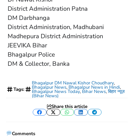
District Administration Patna
DM Darbhanga
District Administration, Madhubani
Madhepura District Administration
JEEVIKA Bihar
Bhagalpur Police
DM & Collector, Banka
Bhagalpur DM Nawal Kishor Choudhary
,
Bhagalpur News
,
Bhagalpur News in Hindi
,
Tags:
Bhagalpur News Today
,
Bihar News
,
बिहार न्यूज़
(Bihar News)
Share this article
Facebook
Twitter
WhatsApp
LinkedIn
Telegram
Comments