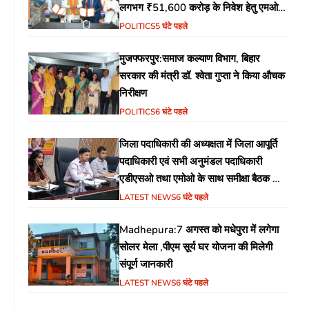
लगभग ₹51,600 करोड़ के निवेश हेतु एमओयू
(MoU) पर हस्ताक्षर
POLITICS
5 घंटे पहले
मुजफ्फरपुर:समाज कल्याण विभाग, बिहार
सरकार की मंत्री डॉ. श्वेता गुप्ता ने किया औचक
निरीक्षण
POLITICS
6 घंटे पहले
जिला पदाधिकारी की अध्यक्षता में जिला आपूर्ति
पदाधिकारी एवं सभी अनुमंडल पदाधिकारी
एडीएसओ तथा एमोओ के साथ समीक्षा बैठक का
आयोजन
LATEST NEWS
6 घंटे पहले
Madhepura:7 अगस्त को मधेपुरा में लगेगा
सोलर मेला ,पीएम सूर्य घर योजना की मिलेगी
संपूर्ण जानकारी
LATEST NEWS
6 घंटे पहले