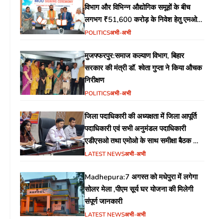
विभाग और विभिन्न औद्योगिक समूहों के बीच
लगभग ₹51,600 करोड़ के निवेश हेतु एमओयू
(MoU) पर हस्ताक्षर
POLITICS
अभी-अभी
मुजफ्फरपुर:समाज कल्याण विभाग, बिहार
सरकार की मंत्री डॉ. श्वेता गुप्ता ने किया औचक
निरीक्षण
POLITICS
अभी-अभी
जिला पदाधिकारी की अध्यक्षता में जिला आपूर्ति
पदाधिकारी एवं सभी अनुमंडल पदाधिकारी
एडीएसओ तथा एमोओ के साथ समीक्षा बैठक का
आयोजन
LATEST NEWS
अभी-अभी
Madhepura:7 अगस्त को मधेपुरा में लगेगा
सोलर मेला ,पीएम सूर्य घर योजना की मिलेगी
संपूर्ण जानकारी
LATEST NEWS
अभी-अभी