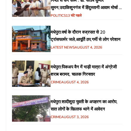
निष्ठा से करें काम : डॉ. संतोष कुमार
सुमन,उदाकिशुनगंज में हिंदुस्तानी आवाम मोर्चा के
गरीब चौपाल में शिक्षा, स्वास्थ्य, रोजगार समेत
POLITICS
13 घंटे पहले
विभिन्न मुद्दों पर हुई चर्चा
मधेपुरा:वर्षा के दौरान वज्रपात से 20
ट्रांसफार्मर जले,आपूर्ति ठप,गर्मी से लोग परेशान
LATEST NEWS
AUGUST 4, 2026
मधेपुरा:पिकअप वैन में भाड़ी मात्रा में अंग्रेजी
शराब बरामद, चालक गिरफ्तार
CRIME
AUGUST 4, 2026
मधेपुरा:शादीशुदा युवती के अपहरण का आरोप,
सात लोगों के खिलाफ थाने में आवेदन
CRIME
AUGUST 3, 2026