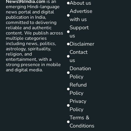
News96India.com
is an
About us
emerging Hindi-language
Advertise
news portal and digital
publication in India,
with us
committed to delivering
Support
reliable and authentic
content. We publish across
us
multiple categories
including news, politics,
Disclaimer
astrology, spirituality,
Contact
religion, and
entertainment, with a
us
strong presence in mobile
Donation
and digital media.
Policy
Refund
Policy
Privacy
Policy
Terms &
Conditions