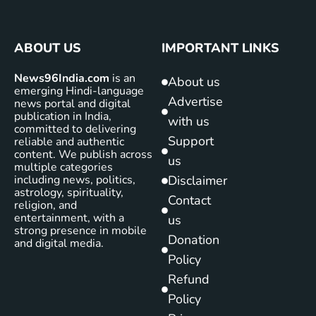
ABOUT US
IMPORTANT LINKS
News96India.com
is an
About us
emerging Hindi-language
Advertise
news portal and digital
publication in India,
with us
committed to delivering
Support
reliable and authentic
content. We publish across
us
multiple categories
including news, politics,
Disclaimer
astrology, spirituality,
Contact
religion, and
entertainment, with a
us
strong presence in mobile
Donation
and digital media.
Policy
Refund
Policy