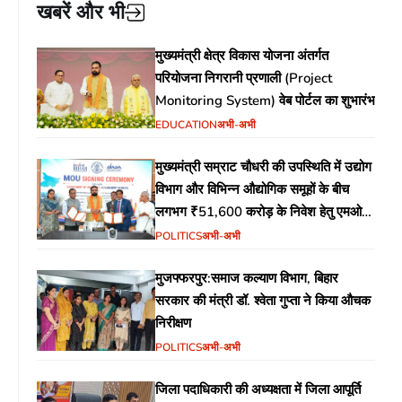
खबरें और भी
मुख्यमंत्री क्षेत्र विकास योजना अंतर्गत
परियोजना निगरानी प्रणाली (Project
Monitoring System) वेब पोर्टल का शुभारंभ
EDUCATION
अभी-अभी
मुख्यमंत्री सम्राट चौधरी की उपस्थिति में उद्योग
विभाग और विभिन्न औद्योगिक समूहों के बीच
लगभग ₹51,600 करोड़ के निवेश हेतु एमओयू
(MoU) पर हस्ताक्षर
POLITICS
अभी-अभी
मुजफ्फरपुर:समाज कल्याण विभाग, बिहार
सरकार की मंत्री डॉ. श्वेता गुप्ता ने किया औचक
निरीक्षण
POLITICS
अभी-अभी
जिला पदाधिकारी की अध्यक्षता में जिला आपूर्ति