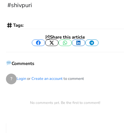
#shivpuri
Tags:
Share this article
Facebook
Twitter
WhatsApp
LinkedIn
Telegram
Comments
?
Login
or
Create an account
to comment
No comments yet. Be the first to comment!