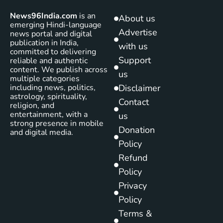
News96India.com
is an
About us
emerging Hindi-language
Advertise
news portal and digital
publication in India,
with us
committed to delivering
Support
reliable and authentic
content. We publish across
us
multiple categories
including news, politics,
Disclaimer
astrology, spirituality,
Contact
religion, and
entertainment, with a
us
strong presence in mobile
Donation
and digital media.
Policy
Refund
Policy
Privacy
Policy
Terms &