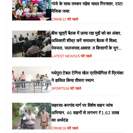
गांजे के साथ तस्कर महेश यादव गिरफ्तार, टाटा
मैजिक जब्त
CRIME
12 घंटे पहले
बीस सूत्री बैठक में छाया रहा मुद्दों को का अंबार,
अधिकारी शीध्र करें समाधान,बैठक में शिक्षा,
पेयजल, जलजमाव,आवास ,व किसानों के भुगतान
का उठा मुद्दा
LATEST NEWS
15 घंटे पहले
मधेपुरा:टेबल टेनिस खेल प्रतियोगिता में प्रियंका
ने हासिल किया तीसरा स्थान
SPORTS
16 घंटे पहले
सहरसा-बनगांव मार्ग पर विशेष वाहन जांच
अभियान, 46 वाहनों से लगभग ₹1.62 लाख
का अर्थदंड
CRIME
16 घंटे पहले