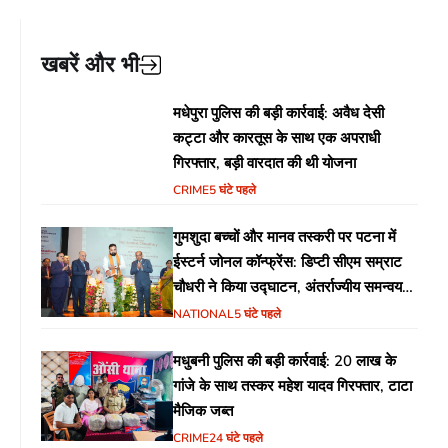
खबरें और भी
मधेपुरा पुलिस की बड़ी कार्रवाई: अवैध देसी
कट्टा और कारतूस के साथ एक अपराधी
गिरफ्तार, बड़ी वारदात की थी योजना
CRIME
5 घंटे पहले
गुमशुदा बच्चों और मानव तस्करी पर पटना में
ईस्टर्न जोनल कॉन्फ्रेंस: डिप्टी सीएम सम्राट
चौधरी ने किया उद्घाटन, अंतर्राज्यीय समन्वय
पर जोर
NATIONAL
5 घंटे पहले
मधुबनी पुलिस की बड़ी कार्रवाई: 20 लाख के
गांजे के साथ तस्कर महेश यादव गिरफ्तार, टाटा
मैजिक जब्त
CRIME
24 घंटे पहले