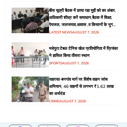
बीस सूत्री बैठक में छाया रहा मुद्दों को का अंबार,
अधिकारी शीध्र करें समाधान,बैठक में शिक्षा,
पेयजल, जलजमाव,आवास ,व किसानों के भुगतान
का उठा मुद्दा
LATEST NEWS
AUGUST 7, 2026
मधेपुरा:टेबल टेनिस खेल प्रतियोगिता में प्रियंका
ने हासिल किया तीसरा स्थान
SPORTS
AUGUST 7, 2026
सहरसा-बनगांव मार्ग पर विशेष वाहन जांच
अभियान, 46 वाहनों से लगभग ₹1.62 लाख
का अर्थदंड
CRIME
AUGUST 7, 2026