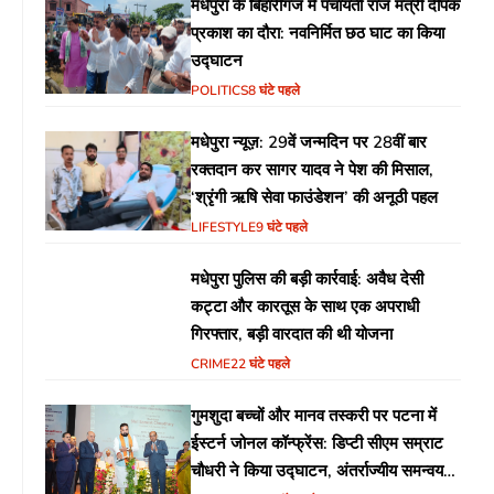
मधेपुरा के बिहारीगंज में पंचायती राज मंत्री दीपक
प्रकाश का दौरा: नवनिर्मित छठ घाट का किया
उद्घाटन
POLITICS
8 घंटे पहले
मधेपुरा न्यूज़: 29वें जन्मदिन पर 28वीं बार
रक्तदान कर सागर यादव ने पेश की मिसाल,
‘श्रृंगी ऋषि सेवा फाउंडेशन’ की अनूठी पहल
LIFESTYLE
9 घंटे पहले
मधेपुरा पुलिस की बड़ी कार्रवाई: अवैध देसी
कट्टा और कारतूस के साथ एक अपराधी
गिरफ्तार, बड़ी वारदात की थी योजना
CRIME
22 घंटे पहले
गुमशुदा बच्चों और मानव तस्करी पर पटना में
ईस्टर्न जोनल कॉन्फ्रेंस: डिप्टी सीएम सम्राट
चौधरी ने किया उद्घाटन, अंतर्राज्यीय समन्वय