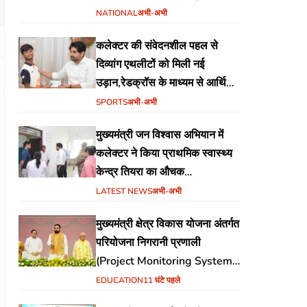
स्टेडियम बैढ़न में होगा
NATIONAL
अभी-अभी
कलेक्टर की संवेदनशील पहल से
दिव्यांग एथलीटों को मिली नई
उड़ान,रेडक्रॉस के माध्यम से आर्थिक
सहायता व खेल सामग्री उपलब्ध,
SPORTS
अभी-अभी
मुख्यमंत्री जन विश्वास अभियान में
कलेक्टर ने किया प्राथमिक स्वास्थ्य
केन्द्र तियरा का औचक
निरीक्षण,समयबद्ध एवं गुणवत्तापूर्ण
LATEST NEWS
अभी-अभी
स्वास्थ्य सेवाएं सुनिश्चित करने के दिए
मुख्यमंत्री क्षेत्र विकास योजना अंतर्गत
निर्देश
परियोजना निगरानी प्रणाली
(Project Monitoring System)
वेब पोर्टल का शुभारंभ
EDUCATION
11 घंटे पहले