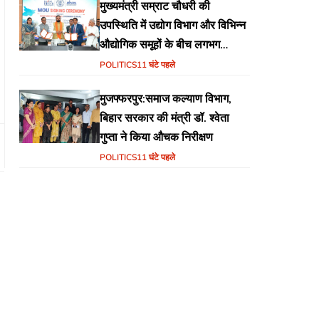
मुख्यमंत्री सम्राट चौधरी की
उपस्थिति में उद्योग विभाग और विभिन्न
औद्योगिक समूहों के बीच लगभग
₹51,600 करोड़ के निवेश हेतु
POLITICS
11 घंटे पहले
एमओयू (MoU) पर हस्ताक्षर
मुजफ्फरपुर:समाज कल्याण विभाग,
बिहार सरकार की मंत्री डॉ. श्वेता
गुप्ता ने किया औचक निरीक्षण
POLITICS
11 घंटे पहले