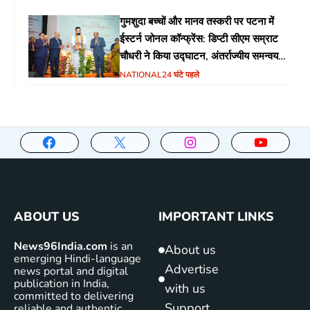
गुमशुदा बच्चों और मानव तस्करी पर पटना में
ईस्टर्न जोनल कॉन्फ्रेंस: डिप्टी सीएम सम्राट
चौधरी ने किया उद्घाटन, अंतर्राज्यीय समन्वय
पर जोर
NATIONAL
24 घंटे पहले
ABOUT US
IMPORTANT LINKS
News96India.com
is an
About us
emerging Hindi-language
Advertise
news portal and digital
publication in India,
with us
committed to delivering
Support
reliable and authentic