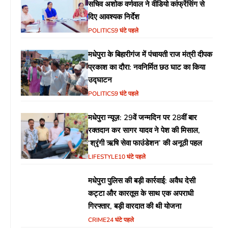
सचिव अशोक वर्णवाल ने वीडियो कांफ्रेंसिंग से
दिए आवश्यक निर्देश
POLITICS
9 घंटे पहले
मधेपुरा के बिहारीगंज में पंचायती राज मंत्री दीपक
प्रकाश का दौरा: नवनिर्मित छठ घाट का किया
उद्घाटन
POLITICS
9 घंटे पहले
मधेपुरा न्यूज़: 29वें जन्मदिन पर 28वीं बार
रक्तदान कर सागर यादव ने पेश की मिसाल,
‘श्रृंगी ऋषि सेवा फाउंडेशन’ की अनूठी पहल
LIFESTYLE
10 घंटे पहले
मधेपुरा पुलिस की बड़ी कार्रवाई: अवैध देसी
कट्टा और कारतूस के साथ एक अपराधी
गिरफ्तार, बड़ी वारदात की थी योजना
CRIME
24 घंटे पहले