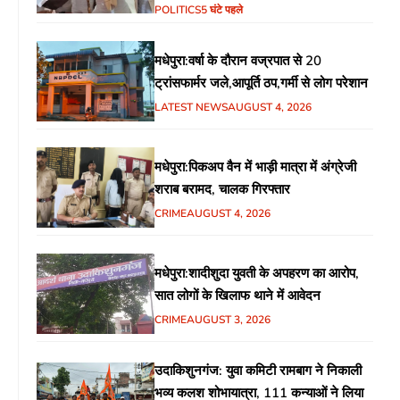
गरीब चौपाल में शिक्षा, स्वास्थ्य, रोजगार समेत
POLITICS
5 घंटे पहले
विभिन्न मुद्दों पर हुई चर्चा
मधेपुरा:वर्षा के दौरान वज्रपात से 20
ट्रांसफार्मर जले,आपूर्ति ठप,गर्मी से लोग परेशान
LATEST NEWS
AUGUST 4, 2026
मधेपुरा:पिकअप वैन में भाड़ी मात्रा में अंग्रेजी
शराब बरामद, चालक गिरफ्तार
CRIME
AUGUST 4, 2026
मधेपुरा:शादीशुदा युवती के अपहरण का आरोप,
सात लोगों के खिलाफ थाने में आवेदन
CRIME
AUGUST 3, 2026
उदाकिशुनगंज: युवा कमिटी रामबाग ने निकाली
भव्य कलश शोभायात्रा, 111 कन्याओं ने लिया