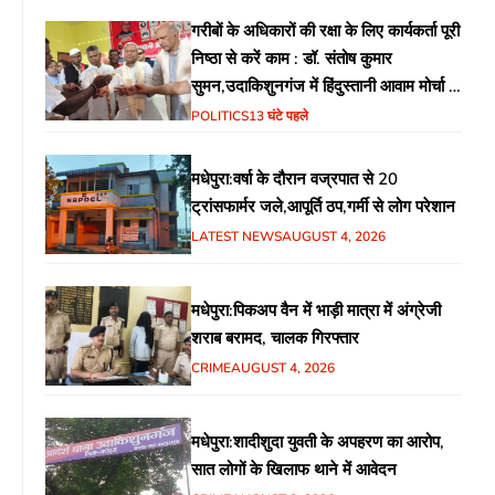
गरीबों के अधिकारों की रक्षा के लिए कार्यकर्ता पूरी
निष्ठा से करें काम : डॉ. संतोष कुमार
सुमन,उदाकिशुनगंज में हिंदुस्तानी आवाम मोर्चा के
गरीब चौपाल में शिक्षा, स्वास्थ्य, रोजगार समेत
POLITICS
13 घंटे पहले
विभिन्न मुद्दों पर हुई चर्चा
मधेपुरा:वर्षा के दौरान वज्रपात से 20
ट्रांसफार्मर जले,आपूर्ति ठप,गर्मी से लोग परेशान
LATEST NEWS
AUGUST 4, 2026
मधेपुरा:पिकअप वैन में भाड़ी मात्रा में अंग्रेजी
शराब बरामद, चालक गिरफ्तार
CRIME
AUGUST 4, 2026
मधेपुरा:शादीशुदा युवती के अपहरण का आरोप,
सात लोगों के खिलाफ थाने में आवेदन