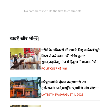
No comments yet. Be the first to comment!
खबरें और भी
गरीबों के अधिकारों की रक्षा के लिए कार्यकर्ता पूरी
निष्ठा से करें काम : डॉ. संतोष कुमार
सुमन,उदाकिशुनगंज में हिंदुस्तानी आवाम मोर्चा के
गरीब चौपाल में शिक्षा, स्वास्थ्य, रोजगार समेत
POLITICS
17 घंटे पहले
विभिन्न मुद्दों पर हुई चर्चा
मधेपुरा:वर्षा के दौरान वज्रपात से 20
ट्रांसफार्मर जले,आपूर्ति ठप,गर्मी से लोग परेशान
LATEST NEWS
AUGUST 4, 2026