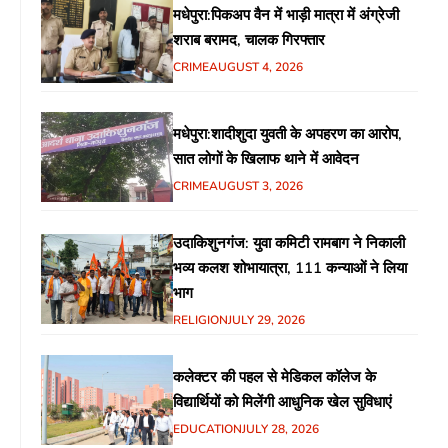
मधेपुरा:पिकअप वैन में भाड़ी मात्रा में अंग्रेजी
शराब बरामद, चालक गिरफ्तार
CRIME
AUGUST 4, 2026
मधेपुरा:शादीशुदा युवती के अपहरण का आरोप,
सात लोगों के खिलाफ थाने में आवेदन
CRIME
AUGUST 3, 2026
उदाकिशुनगंज: युवा कमिटी रामबाग ने निकाली
भव्य कलश शोभायात्रा, 111 कन्याओं ने लिया
भाग
RELIGION
JULY 29, 2026
कलेक्टर की पहल से मेडिकल कॉलेज के
विद्यार्थियों को मिलेंगी आधुनिक खेल सुविधाएं
EDUCATION
JULY 28, 2026