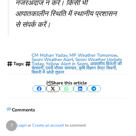
नजरअंदाज न करें। किसी भी
आपातकालीन स्थिति में स्थानीय प्रशासन
से संपर्क करें।
CM Mohan Yadav
,
MP Weather Tomorrow
,
Seoni Weather Alert
,
Seoni Weather Update
Tags:
Today
,
Yellow Alert in Seoni
,
आकाशीय बिजली की
चेतावनी
,
एमपी मौसम समाचार
,
कृषि विज्ञान केंद्र सिवनी
,
सिवनी में आंधी तूफान
Share this article
Facebook
Twitter
WhatsApp
LinkedIn
Telegram
Comments
?
Login
or
Create an account
to comment