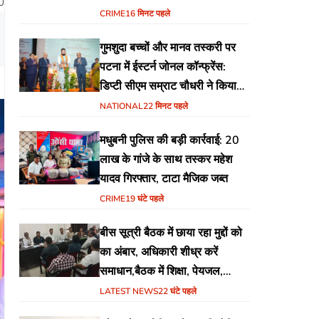
0
योजना
CRIME
16 मिनट पहले
गुमशुदा बच्चों और मानव तस्करी पर
पटना में ईस्टर्न जोनल कॉन्फ्रेंस:
डिप्टी सीएम सम्राट चौधरी ने किया
उद्घाटन, अंतर्राज्यीय समन्वय पर जोर
NATIONAL
22 मिनट पहले
मधुबनी पुलिस की बड़ी कार्रवाई: 20
लाख के गांजे के साथ तस्कर महेश
यादव गिरफ्तार, टाटा मैजिक जब्त
CRIME
19 घंटे पहले
बीस सूत्री बैठक में छाया रहा मुद्दों को
का अंबार, अधिकारी शीध्र करें
समाधान,बैठक में शिक्षा, पेयजल,
जलजमाव,आवास ,व किसानों के
LATEST NEWS
22 घंटे पहले
भुगतान का उठा मुद्दा