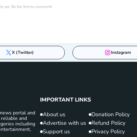
 yet. Be the first to comment!
X (Twitter)
Instagram
IMPORTANT LINKS
news portal and
About us
Donation Policy
 reliable and
Advertise with us
Refund Policy
gories including
d entertainment,
Support us
Privacy Policy
.