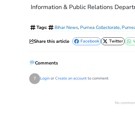
Information & Public Relations Depar
Tags:
Bihar News
,
Purnea Collectorate
,
Purnea
Share this article
Facebook
Twitter
Facebook
Twitter
Comments
?
Login
or
Create an account
to comment
No comments