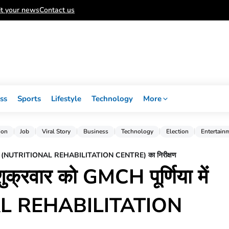
t your news
Contact us
ss
Sports
Lifestyle
Technology
More
ion
Job
Viral Story
Business
Technology
Election
Entertain
या में NRC (NUTRITIONAL REHABILITATION CENTRE) का निरीक्षण
ा शुक्रवार को GMCH पूर्णिया में
L REHABILITATION