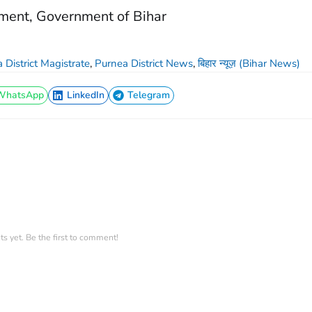
tment, Government of Bihar
 District Magistrate
,
Purnea District News
,
बिहार न्यूज़ (Bihar News)
WhatsApp
LinkedIn
Telegram
WhatsApp
LinkedIn
Telegram
 yet. Be the first to comment!