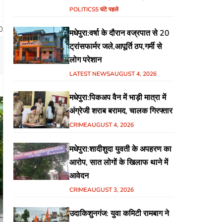
हिंदुस्तानी आवाम मोर्चा के गरीब चौपाल
POLITICS
5 घंटे पहले
में शिक्षा, स्वास्थ्य, रोजगार समेत
0
मधेपुरा:वर्षा के दौरान वज्रपात से 20
विभिन्न मुद्दों पर हुई चर्चा
ट्रांसफार्मर जले,आपूर्ति ठप,गर्मी से
लोग परेशान
LATEST NEWS
AUGUST 4, 2026
मधेपुरा:पिकअप वैन में भाड़ी मात्रा में
अंग्रेजी शराब बरामद, चालक गिरफ्तार
CRIME
AUGUST 4, 2026
मधेपुरा:शादीशुदा युवती के अपहरण का
आरोप, सात लोगों के खिलाफ थाने में
आवेदन
CRIME
AUGUST 3, 2026
उदाकिशुनगंज: युवा कमिटी रामबाग ने