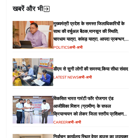
खबरें और भी
मुख्यमंत्री प्रदेश के समस्त जिलाधिकारियों के
साथ की वर्चुअल बैठक,मानसून की स्थिति,
चारधाम यात्रा, कांवड़ यात्रा, आपदा प्रबन्धन,
जन-जन के द्वार कार्यक्रम, सत्यापन अभियान,
POLITICS
अभी-अभी
गड्ढा मुक्त सड़कें जैसे विभिन्न विषयों पर दिशा
निर्देश
डीएम से सुनी लोगों की समस्या,किया सीधा संवाद
LATEST NEWS
अभी-अभी
विकसित भारत गारंटी फॉर रोजगार एंड
आजीविका मिशन (ग्रामीण) के सफल
क्रियान्वयन को लेकर जिला स्तरीय प्रशिक्षण
आयोजित
CAREER
अभी-अभी
निर्वाचन कार्यालय स्थित वेयर हाउस का उपायुक्त