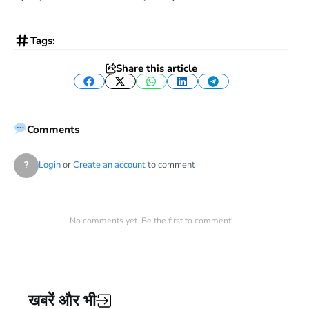
Tags:
Share this article
Facebook
Twitter
WhatsApp
LinkedIn
Telegram
Comments
?
Login
or
Create an account
to comment
No comments yet. Be the first to comment!
खबरें और भी