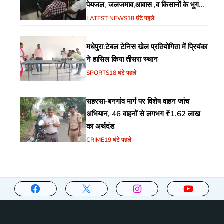
पेयजल, जलजमाव,आवास ,व किसानों के भुगतान
का उठा मुद्दा
LATEST NEWS
18 घंटे पहले
मधेपुरा:टेबल टेनिस खेल प्रतियोगिता में प्रियंका
ने हासिल किया तीसरा स्थान
SPORTS
18 घंटे पहले
सहरसा-बनगांव मार्ग पर विशेष वाहन जांच
अभियान, 46 वाहनों से लगभग ₹1.62 लाख
का अर्थदंड
CRIME
19 घंटे पहले