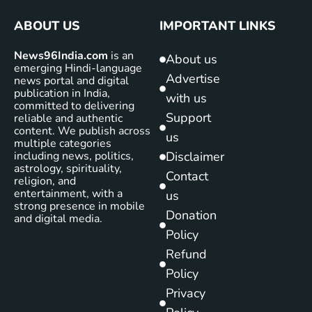
ABOUT US
IMPORTANT LINKS
News96India.com
is an
About us
emerging Hindi-language
Advertise
news portal and digital
publication in India,
with us
committed to delivering
Support
reliable and authentic
content. We publish across
us
multiple categories
including news, politics,
Disclaimer
astrology, spirituality,
Contact
religion, and
entertainment, with a
us
strong presence in mobile
Donation
and digital media.
Policy
Refund
Policy
Privacy