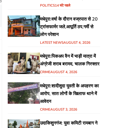
8
हिंदुस्तानी आवाम मोर्चा के गरीब चौपाल
POLITICS
14 घंटे पहले
में शिक्षा, स्वास्थ्य, रोजगार समेत
मधेपुरा:वर्षा के दौरान वज्रपात से 20
विभिन्न मुद्दों पर हुई चर्चा
ट्रांसफार्मर जले,आपूर्ति ठप,गर्मी से
लोग परेशान
LATEST NEWS
AUGUST 4, 2026
मधेपुरा:पिकअप वैन में भाड़ी मात्रा में
अंग्रेजी शराब बरामद, चालक गिरफ्तार
CRIME
AUGUST 4, 2026
मधेपुरा:शादीशुदा युवती के अपहरण का
आरोप, सात लोगों के खिलाफ थाने में
आवेदन
CRIME
AUGUST 3, 2026
उदाकिशुनगंज: युवा कमिटी रामबाग ने