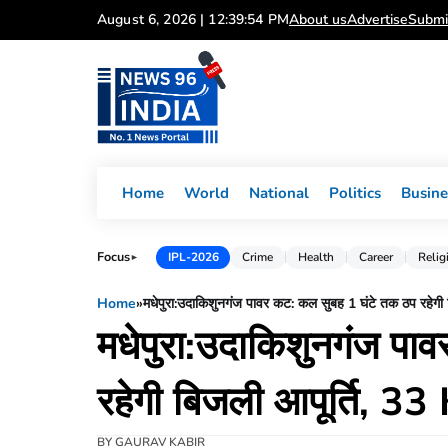
Skip
August 6, 2026 | 12:39:54 PM
About us
Advertise
Submi
to
content
Home
World
National
Politics
Busine
Focus
IPL-2026
Crime
Health
Career
Relig
►
Home
»
​मधेपुरा:उदाकिशुनगंज पावर कट: कल सुबह 1 घंटे तक ठप रहेगी ब
​मधेपुरा:उदाकिशुनगंज प
रहेगी बिजली आपूर्ति, 33 
BY
GAURAV KABIR