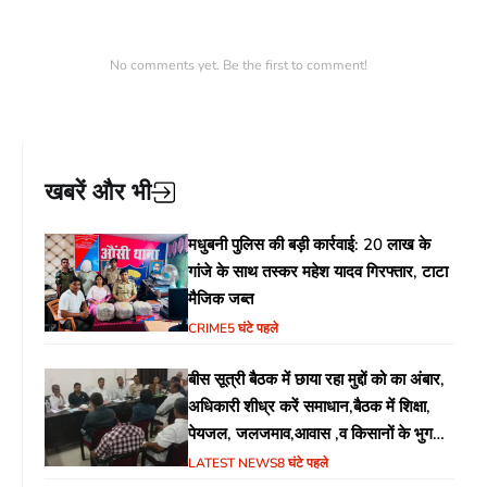
No comments yet. Be the first to comment!
खबरें और भी
मधुबनी पुलिस की बड़ी कार्रवाई: 20 लाख के
गांजे के साथ तस्कर महेश यादव गिरफ्तार, टाटा
मैजिक जब्त
CRIME
5 घंटे पहले
बीस सूत्री बैठक में छाया रहा मुद्दों को का अंबार,
अधिकारी शीध्र करें समाधान,बैठक में शिक्षा,
पेयजल, जलजमाव,आवास ,व किसानों के भुगतान
का उठा मुद्दा
LATEST NEWS
8 घंटे पहले