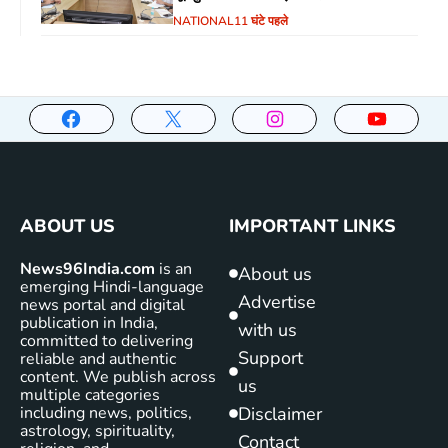
NATIONAL
11 घंटे पहले
ABOUT US
IMPORTANT LINKS
News96India.com
is an
About us
emerging Hindi-language
Advertise
news portal and digital
publication in India,
with us
committed to delivering
Support
reliable and authentic
content. We publish across
us
multiple categories
including news, politics,
Disclaimer
astrology, spirituality,
Contact