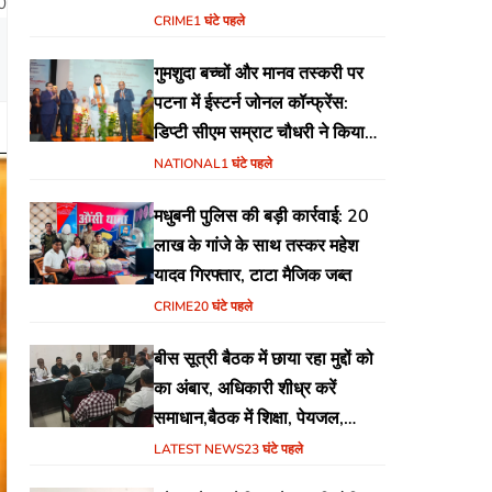
0
योजना
CRIME
1 घंटे पहले
गुमशुदा बच्चों और मानव तस्करी पर
पटना में ईस्टर्न जोनल कॉन्फ्रेंस:
डिप्टी सीएम सम्राट चौधरी ने किया
उद्घाटन, अंतर्राज्यीय समन्वय पर जोर
NATIONAL
1 घंटे पहले
मधुबनी पुलिस की बड़ी कार्रवाई: 20
लाख के गांजे के साथ तस्कर महेश
यादव गिरफ्तार, टाटा मैजिक जब्त
CRIME
20 घंटे पहले
बीस सूत्री बैठक में छाया रहा मुद्दों को
का अंबार, अधिकारी शीध्र करें
समाधान,बैठक में शिक्षा, पेयजल,
जलजमाव,आवास ,व किसानों के
LATEST NEWS
23 घंटे पहले
भुगतान का उठा मुद्दा