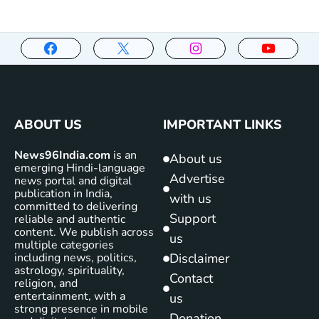
ABOUT US
IMPORTANT LINKS
News96India.com
is an
About us
emerging Hindi-language
Advertise
news portal and digital
publication in India,
with us
committed to delivering
Support
reliable and authentic
content. We publish across
us
multiple categories
including news, politics,
Disclaimer
astrology, spirituality,
Contact
religion, and
entertainment, with a
us
strong presence in mobile
Donation