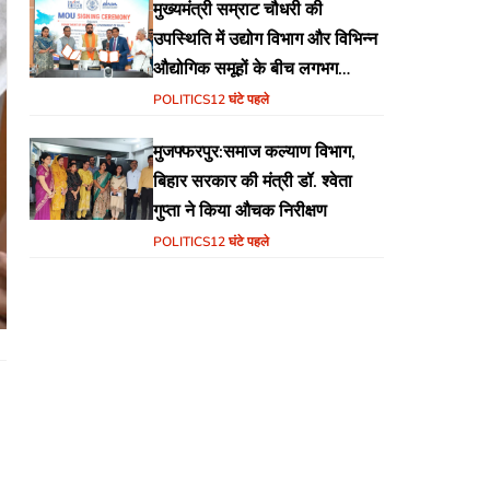
मुख्यमंत्री सम्राट चौधरी की
उपस्थिति में उद्योग विभाग और विभिन्न
औद्योगिक समूहों के बीच लगभग
₹51,600 करोड़ के निवेश हेतु
POLITICS
12 घंटे पहले
एमओयू (MoU) पर हस्ताक्षर
मुजफ्फरपुर:समाज कल्याण विभाग,
बिहार सरकार की मंत्री डॉ. श्वेता
गुप्ता ने किया औचक निरीक्षण
POLITICS
12 घंटे पहले