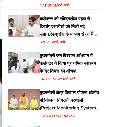
0
स्टेडियम बैढ़न में होगा
NATIONAL
अभी-अभी
कलेक्टर की संवेदनशील पहल से
दिव्यांग एथलीटों को मिली नई
उड़ान,रेडक्रॉस के माध्यम से आर्थिक
सहायता व खेल सामग्री उपलब्ध,
SPORTS
अभी-अभी
मुख्यमंत्री जन विश्वास अभियान में
कलेक्टर ने किया प्राथमिक स्वास्थ्य
केन्द्र तियरा का औचक
निरीक्षण,समयबद्ध एवं गुणवत्तापूर्ण
LATEST NEWS
अभी-अभी
स्वास्थ्य सेवाएं सुनिश्चित करने के दिए
मुख्यमंत्री क्षेत्र विकास योजना अंतर्गत
निर्देश
परियोजना निगरानी प्रणाली
(Project Monitoring System)
वेब पोर्टल का शुभारंभ
EDUCATION
12 घंटे पहले