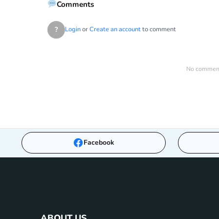
Comments
?
Login
or
Create an account
to comment
No comments
Facebook
ABOUT US