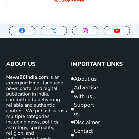
RELIGION
अभी-अभी
ABOUT US
IMPORTANT LINKS
News96India.com
is an
About us
emerging Hindi-language
Advertise
news portal and digital
publication in India,
with us
committed to delivering
Support
reliable and authentic
content. We publish across
us
multiple categories
including news, politics,
Disclaimer
astrology, spirituality,
Contact
religion, and
entertainment, with a