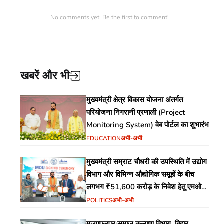
No comments yet. Be the first to comment!
खबरें और भी
मुख्यमंत्री क्षेत्र विकास योजना अंतर्गत
परियोजना निगरानी प्रणाली (Project
Monitoring System) वेब पोर्टल का शुभारंभ
EDUCATION
अभी-अभी
मुख्यमंत्री सम्राट चौधरी की उपस्थिति में उद्योग
विभाग और विभिन्न औद्योगिक समूहों के बीच
लगभग ₹51,600 करोड़ के निवेश हेतु एमओयू
(MoU) पर हस्ताक्षर
POLITICS
अभी-अभी
मुजफ्फरपुर:समाज कल्याण विभाग, बिहार