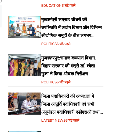
0
वेब पोर्टल का शुभारंभ
EDUCATION
6 घंटे पहले
मुख्यमंत्री सम्राट चौधरी की
उपस्थिति में उद्योग विभाग और विभिन्न
औद्योगिक समूहों के बीच लगभग
₹51,600 करोड़ के निवेश हेतु
POLITICS
6 घंटे पहले
एमओयू (MoU) पर हस्ताक्षर
मुजफ्फरपुर:समाज कल्याण विभाग,
बिहार सरकार की मंत्री डॉ. श्वेता
गुप्ता ने किया औचक निरीक्षण
POLITICS
6 घंटे पहले
जिला पदाधिकारी की अध्यक्षता में
जिला आपूर्ति पदाधिकारी एवं सभी
अनुमंडल पदाधिकारी एडीएसओ तथा
एमोओ के साथ समीक्षा बैठक का
LATEST NEWS
6 घंटे पहले
आयोजन