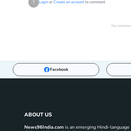
?
Login
or
Create an account
to comment
No comments
Facebook
ABOUT US
News96India.com
is an emerging Hindi-language 