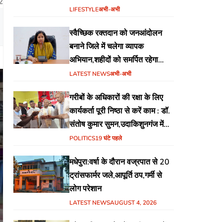
2
प्रगति एवं क्रियान्वयन की समीक्षा हेतु
LIFESTYLE
अभी-अभी
बैठक आयोजित
स्वैच्छिक रक्तदान को जनआंदोलन
बनाने जिले में चलेगा व्यापक
अभियान,शहीदों को समर्पित रहेगा
सम्पूर्ण अभियान
LATEST NEWS
अभी-अभी
गरीबों के अधिकारों की रक्षा के लिए
कार्यकर्ता पूरी निष्ठा से करें काम : डॉ.
संतोष कुमार सुमन,उदाकिशुनगंज में
हिंदुस्तानी आवाम मोर्चा के गरीब चौपाल
POLITICS
19 घंटे पहले
में शिक्षा, स्वास्थ्य, रोजगार समेत
मधेपुरा:वर्षा के दौरान वज्रपात से 20
विभिन्न मुद्दों पर हुई चर्चा
ट्रांसफार्मर जले,आपूर्ति ठप,गर्मी से
लोग परेशान
LATEST NEWS
AUGUST 4, 2026