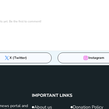
 yet. Be the first to comment!
X (Twitter)
Instagram
IMPORTANT LINKS
news portal and
About us
Donation Policy