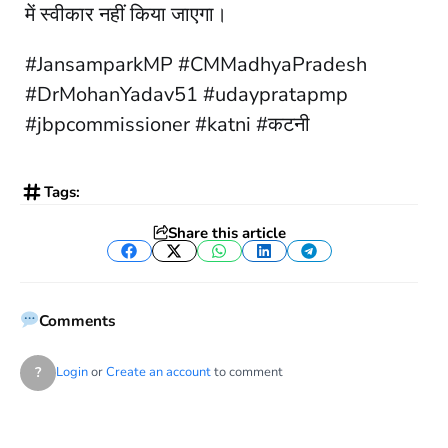
में स्वीकार नहीं किया जाएगा।
#JansamparkMP #CMMadhyaPradesh
#DrMohanYadav51 #udaypratapmp
#jbpcommissioner #katni #कटनी
Tags:
Share this article
Facebook
Twitter
WhatsApp
LinkedIn
Telegram
Comments
?
Login
or
Create an account
to comment