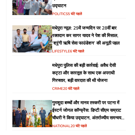
उद्घाटन
POLITICS
5 घंटे पहले
मधेपुरा न्यूज़: 29वें जन्मदिन पर 28वीं बार
रक्तदान कर सागर यादव ने पेश की मिसाल,
‘श्रृंगी ऋषि सेवा फाउंडेशन’ की अनूठी पहल
LIFESTYLE
6 घंटे पहले
मधेपुरा पुलिस की बड़ी कार्रवाई: अवैध देसी
कट्टा और कारतूस के साथ एक अपराधी
गिरफ्तार, बड़ी वारदात की थी योजना
CRIME
20 घंटे पहले
गुमशुदा बच्चों और मानव तस्करी पर पटना में
ईस्टर्न जोनल कॉन्फ्रेंस: डिप्टी सीएम सम्राट
चौधरी ने किया उद्घाटन, अंतर्राज्यीय समन्वय
पर जोर
NATIONAL
20 घंटे पहले