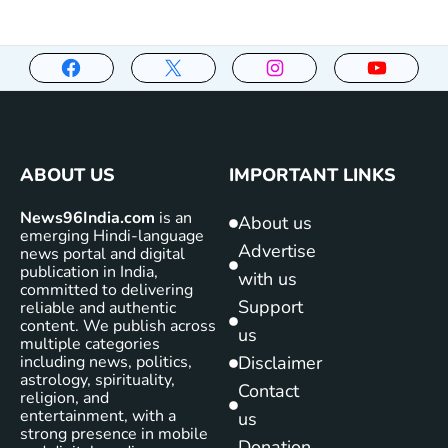
ABOUT US
IMPORTANT LINKS
News96India.com
is an
About us
emerging Hindi-language
Advertise
news portal and digital
publication in India,
with us
committed to delivering
Support
reliable and authentic
content. We publish across
us
multiple categories
including news, politics,
Disclaimer
astrology, spirituality,
Contact
religion, and
entertainment, with a
us
strong presence in mobile
Donation