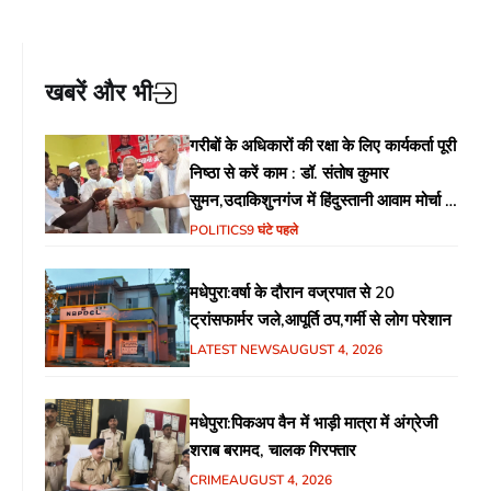
खबरें और भी
गरीबों के अधिकारों की रक्षा के लिए कार्यकर्ता पूरी
निष्ठा से करें काम : डॉ. संतोष कुमार
सुमन,उदाकिशुनगंज में हिंदुस्तानी आवाम मोर्चा के
गरीब चौपाल में शिक्षा, स्वास्थ्य, रोजगार समेत
POLITICS
9 घंटे पहले
विभिन्न मुद्दों पर हुई चर्चा
मधेपुरा:वर्षा के दौरान वज्रपात से 20
ट्रांसफार्मर जले,आपूर्ति ठप,गर्मी से लोग परेशान
LATEST NEWS
AUGUST 4, 2026
मधेपुरा:पिकअप वैन में भाड़ी मात्रा में अंग्रेजी
शराब बरामद, चालक गिरफ्तार
CRIME
AUGUST 4, 2026