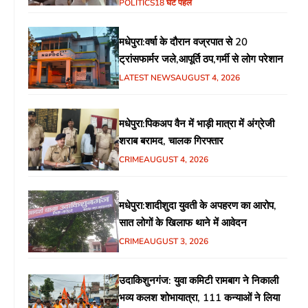
गरीब चौपाल में शिक्षा, स्वास्थ्य, रोजगार समेत
POLITICS
18 घंटे पहले
विभिन्न मुद्दों पर हुई चर्चा
मधेपुरा:वर्षा के दौरान वज्रपात से 20
ट्रांसफार्मर जले,आपूर्ति ठप,गर्मी से लोग परेशान
LATEST NEWS
AUGUST 4, 2026
मधेपुरा:पिकअप वैन में भाड़ी मात्रा में अंग्रेजी
शराब बरामद, चालक गिरफ्तार
CRIME
AUGUST 4, 2026
मधेपुरा:शादीशुदा युवती के अपहरण का आरोप,
सात लोगों के खिलाफ थाने में आवेदन
CRIME
AUGUST 3, 2026
उदाकिशुनगंज: युवा कमिटी रामबाग ने निकाली
भव्य कलश शोभायात्रा, 111 कन्याओं ने लिया