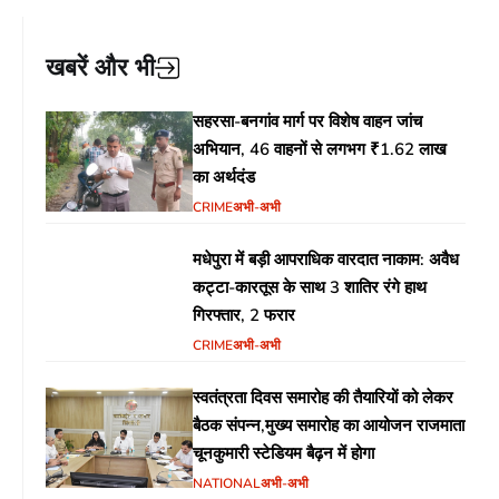
खबरें और भी
सहरसा-बनगांव मार्ग पर विशेष वाहन जांच
अभियान, 46 वाहनों से लगभग ₹1.62 लाख
का अर्थदंड
CRIME
अभी-अभी
मधेपुरा में बड़ी आपराधिक वारदात नाकाम: अवैध
कट्टा-कारतूस के साथ 3 शातिर रंगे हाथ
गिरफ्तार, 2 फरार
CRIME
अभी-अभी
स्वतंत्रता दिवस समारोह की तैयारियों को लेकर
बैठक संपन्न,मुख्य समारोह का आयोजन राजमाता
चूनकुमारी स्टेडियम बैढ़न में होगा
NATIONAL
अभी-अभी