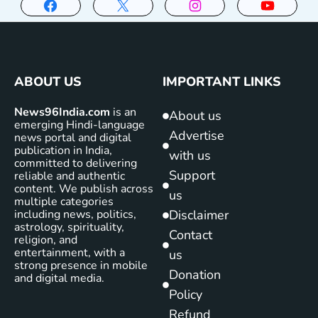
ABOUT US
IMPORTANT LINKS
News96India.com
is an
About us
emerging Hindi-language
Advertise
news portal and digital
publication in India,
with us
committed to delivering
Support
reliable and authentic
content. We publish across
us
multiple categories
including news, politics,
Disclaimer
astrology, spirituality,
Contact
religion, and
entertainment, with a
us
strong presence in mobile
Donation
and digital media.
Policy
Refund