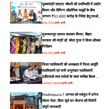
मुख्यमंत्री सम्राट चौधरी की उपस्थिति में उद्योग
विभाग और विभिन्न औद्योगिक समूहों के बीच
लगभग ₹51,600 करोड़ के निवेश हेतु एमओयू
(MoU) पर हस्ताक्षर
POLITICS
अभी-अभी
मुजफ्फरपुर:समाज कल्याण विभाग, बिहार
सरकार की मंत्री डॉ. श्वेता गुप्ता ने किया औचक
निरीक्षण
POLITICS
अभी-अभी
जिला पदाधिकारी की अध्यक्षता में जिला आपूर्ति
पदाधिकारी एवं सभी अनुमंडल पदाधिकारी
एडीएसओ तथा एमोओ के साथ समीक्षा बैठक का
आयोजन
LATEST NEWS
अभी-अभी
Madhepura:7 अगस्त को मधेपुरा में लगेगा
सोलर मेला ,पीएम सूर्य घर योजना की मिलेगी
संपूर्ण जानकारी