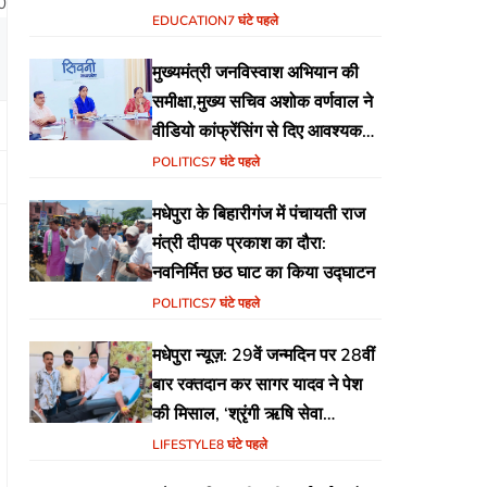
0
EDUCATION
7 घंटे पहले
मुख्यमंत्री जनविस्वाश अभियान की
समीक्षा,मुख्य सचिव अशोक वर्णवाल ने
वीडियो कांफ्रेंसिंग से दिए आवश्यक
निर्देश
POLITICS
7 घंटे पहले
मधेपुरा के बिहारीगंज में पंचायती राज
मंत्री दीपक प्रकाश का दौरा:
नवनिर्मित छठ घाट का किया उद्घाटन
POLITICS
7 घंटे पहले
मधेपुरा न्यूज़: 29वें जन्मदिन पर 28वीं
बार रक्तदान कर सागर यादव ने पेश
की मिसाल, ‘श्रृंगी ऋषि सेवा
फाउंडेशन’ की अनूठी पहल
LIFESTYLE
8 घंटे पहले