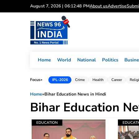
Skip
August 7, 2026 | 06:12:48 PM
About us
Advertise
Submi
to
content
Home
World
National
Politics
Busine
Focus
IPL-2026
Crime
Health
Career
Relig
►
Home
»
Bihar Education News in Hindi
Bihar Education Ne
EDUCATION
EDUCAT