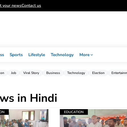
t your news
Contact us
ss
Sports
Lifestyle
Technology
More
ion
Job
Viral Story
Business
Technology
Election
Entertain
ws in Hindi
ION
EDUCATION