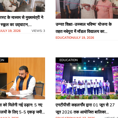
्ट के माध्यम से मुख्यमंत्री ने
उन्नत शिक्षा–उज्ज्वल भविष्य’ योजना के
स्कूल का उद्घाटन,
N
JULY 19, 2026
VIEWS: 3
तहत मधेपुरा में मॉडल विद्यालय का
लस टू हाई स्कूल के छह कमरों
EDUCATION
JULY 19, 2026
शुभारंभ,स्थानीय रासबिहारी उच्च माध्यमिक
चालन
विद्यालय को विकसित किया जाएगा
आधुनिक आदर्श विद्यालय के रूप में
ION
EDUCATION
एनटीपीसी कहलगाँव द्वारा 01 जून से 27
क्षा को मिलेगी नई उड़ान: 5 नए
जून 2026 तक आयोजित बालिका
द्यालयों के लिए 5-5 एकड़ जमीन