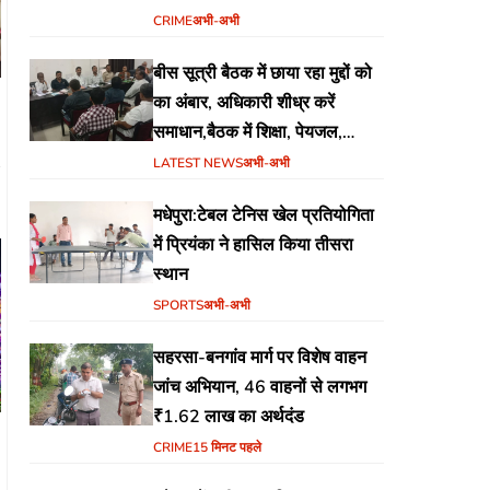
CRIME
अभी-अभी
बीस सूत्री बैठक में छाया रहा मुद्दों को
का अंबार, अधिकारी शीध्र करें
समाधान,बैठक में शिक्षा, पेयजल,
जलजमाव,आवास ,व किसानों के
LATEST NEWS
अभी-अभी
भुगतान का उठा मुद्दा
मधेपुरा:टेबल टेनिस खेल प्रतियोगिता
में प्रियंका ने हासिल किया तीसरा
स्थान
SPORTS
अभी-अभी
सहरसा-बनगांव मार्ग पर विशेष वाहन
जांच अभियान, 46 वाहनों से लगभग
₹1.62 लाख का अर्थदंड
CRIME
15 मिनट पहले