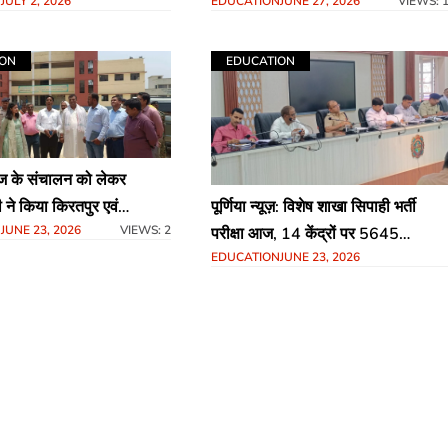
EDUCATION
JUNE 27, 2026
VIEWS: 
N
JULY 2, 2026
सशक्तिकरण अभियान (Girls
Empowerment Mission-GEM)
2026 का भव्य समापन
ION
EDUCATION
ेज के संचालन को लेकर
 ने किया किरतपुर एवं
पूर्णिया न्यूज़: विशेष शाखा सिपाही भर्ती
N
JUNE 23, 2026
VIEWS: 2
प्रखंड अंतर्गत डिग्री कॉलेज का
परीक्षा आज, 14 केंद्रों पर 5645
EDUCATION
JUNE 23, 2026
परीक्षार्थी होंगे शामिल, चप्पे-चप्पे पर होगी
निगरानी