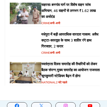
सहरसा-बनगांव मार्ग पर विशेष वाहन जांच
अभियान, 46 वाहनों से लगभग ₹1.62 लाख
का अर्थदंड
CRIME
अभी-अभी
मधेपुरा में बड़ी आपराधिक वारदात नाकाम: अवैध
कट्टा-कारतूस के साथ 3 शातिर रंगे हाथ
गिरफ्तार, 2 फरार
CRIME
अभी-अभी
स्वतंत्रता दिवस समारोह की तैयारियों को लेकर
बैठक संपन्न,मुख्य समारोह का आयोजन राजमाता
चूनकुमारी स्टेडियम बैढ़न में होगा
NATIONAL
2 घंटे पहले