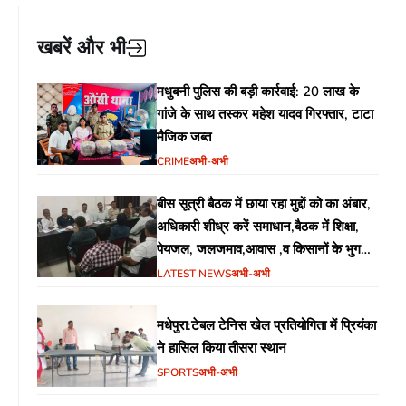
खबरें और भी
मधुबनी पुलिस की बड़ी कार्रवाई: 20 लाख के
गांजे के साथ तस्कर महेश यादव गिरफ्तार, टाटा
मैजिक जब्त
CRIME
अभी-अभी
बीस सूत्री बैठक में छाया रहा मुद्दों को का अंबार,
अधिकारी शीध्र करें समाधान,बैठक में शिक्षा,
पेयजल, जलजमाव,आवास ,व किसानों के भुगतान
का उठा मुद्दा
LATEST NEWS
अभी-अभी
मधेपुरा:टेबल टेनिस खेल प्रतियोगिता में प्रियंका
ने हासिल किया तीसरा स्थान
SPORTS
अभी-अभी