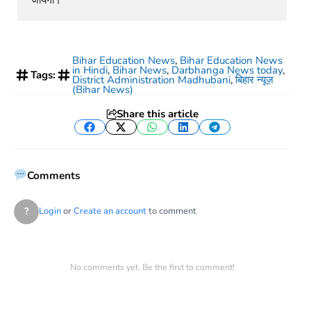
Bihar Education News
,
Bihar Education News
in Hindi
,
Bihar News
,
Darbhanga News today
,
Tags:
District Administration Madhubani
,
बिहार न्यूज़
(Bihar News)
Share this article
Facebook
Twitter
WhatsApp
LinkedIn
Telegram
Comments
?
Login
or
Create an account
to comment
No comments yet. Be the first to comment!