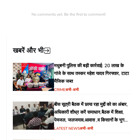
No comments yet. Be the first to comment!
खबरें और भी
मधुबनी पुलिस की बड़ी कार्रवाई: 20 लाख के
गांजे के साथ तस्कर महेश यादव गिरफ्तार, टाटा
मैजिक जब्त
CRIME
अभी-अभी
बीस सूत्री बैठक में छाया रहा मुद्दों को का अंबार,
अधिकारी शीध्र करें समाधान,बैठक में शिक्षा,
पेयजल, जलजमाव,आवास ,व किसानों के भुगतान
का उठा मुद्दा
LATEST NEWS
अभी-अभी