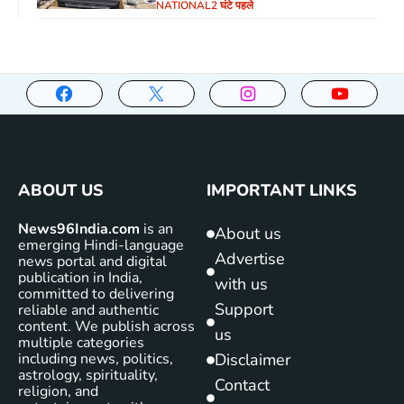
NATIONAL
2 घंटे पहले
ABOUT US
IMPORTANT LINKS
News96India.com
is an
About us
emerging Hindi-language
Advertise
news portal and digital
publication in India,
with us
committed to delivering
Support
reliable and authentic
content. We publish across
us
multiple categories
including news, politics,
Disclaimer
astrology, spirituality,
Contact
religion, and