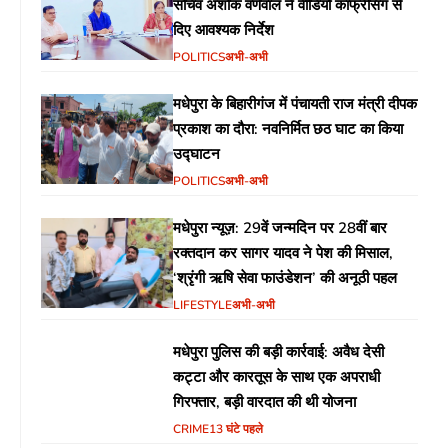
सचिव अशोक वर्णवाल ने वीडियो कांफ्रेंसिंग से
दिए आवश्यक निर्देश
POLITICS
अभी-अभी
मधेपुरा के बिहारीगंज में पंचायती राज मंत्री दीपक
प्रकाश का दौरा: नवनिर्मित छठ घाट का किया
उद्घाटन
POLITICS
अभी-अभी
मधेपुरा न्यूज़: 29वें जन्मदिन पर 28वीं बार
रक्तदान कर सागर यादव ने पेश की मिसाल,
‘श्रृंगी ऋषि सेवा फाउंडेशन’ की अनूठी पहल
LIFESTYLE
अभी-अभी
मधेपुरा पुलिस की बड़ी कार्रवाई: अवैध देसी
कट्टा और कारतूस के साथ एक अपराधी
गिरफ्तार, बड़ी वारदात की थी योजना
CRIME
13 घंटे पहले