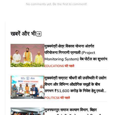
No comments yet. Be the first to comment!
खबरें और भी
मुख्यमंत्री क्षेत्र विकास योजना अंतर्गत
परियोजना निगरानी प्रणाली (Project
Monitoring System) वेब पोर्टल का शुभारंभ
EDUCATION
6 घंटे पहले
मुख्यमंत्री सम्राट चौधरी की उपस्थिति में उद्योग
विभाग और विभिन्न औद्योगिक समूहों के बीच
लगभग ₹51,600 करोड़ के निवेश हेतु एमओयू
(MoU) पर हस्ताक्षर
POLITICS
6 घंटे पहले
मुजफ्फरपुर:समाज कल्याण विभाग, बिहार