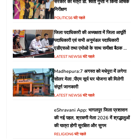
सरकार की मंत्री डॉ. श्वेता गुप्ता ने किया औचक
निरीक्षण
POLITICS
6 घंटे पहले
जिला पदाधिकारी की अध्यक्षता में जिला आपूर्ति
पदाधिकारी एवं सभी अनुमंडल पदाधिकारी
एडीएसओ तथा एमोओ के साथ समीक्षा बैठक का
आयोजन
LATEST NEWS
6 घंटे पहले
Madhepura:7 अगस्त को मधेपुरा में लगेगा
सोलर मेला ,पीएम सूर्य घर योजना की मिलेगी
संपूर्ण जानकारी
LATEST NEWS
6 घंटे पहले
eShravani App: भागलपुर जिला प्रशासन
की नई पहल, श्रावणी मेला 2026 में श्रद्धालुओं
की यात्रा होगी सुरक्षित और सुगम
RELIGION
6 घंटे पहले