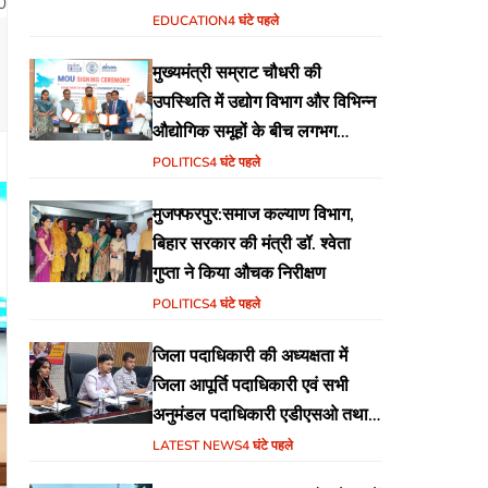
0
वेब पोर्टल का शुभारंभ
EDUCATION
4 घंटे पहले
मुख्यमंत्री सम्राट चौधरी की
उपस्थिति में उद्योग विभाग और विभिन्न
औद्योगिक समूहों के बीच लगभग
₹51,600 करोड़ के निवेश हेतु
POLITICS
4 घंटे पहले
एमओयू (MoU) पर हस्ताक्षर
मुजफ्फरपुर:समाज कल्याण विभाग,
बिहार सरकार की मंत्री डॉ. श्वेता
गुप्ता ने किया औचक निरीक्षण
POLITICS
4 घंटे पहले
जिला पदाधिकारी की अध्यक्षता में
जिला आपूर्ति पदाधिकारी एवं सभी
अनुमंडल पदाधिकारी एडीएसओ तथा
एमोओ के साथ समीक्षा बैठक का
LATEST NEWS
4 घंटे पहले
आयोजन