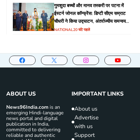
गुमशुदा बच्चों और मानव तस्करी पर पटना में
ईस्टर्न जोनल कॉन्फ्रेंस: डिप्टी सीएम सम्राट
चौधरी ने किया उद्घाटन, अंतर्राज्यीय समन्वय
पर जोर
NATIONAL
20 घंटे पहले
ABOUT US
IMPORTANT LINKS
News96India.com
is an
About us
emerging Hindi-language
Advertise
news portal and digital
publication in India,
with us
committed to delivering
Support
reliable and authentic