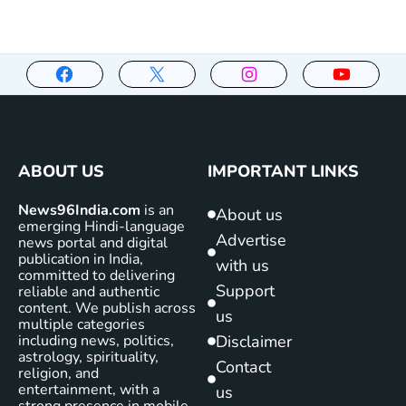
ABOUT US
IMPORTANT LINKS
News96India.com
is an
About us
emerging Hindi-language
Advertise
news portal and digital
publication in India,
with us
committed to delivering
Support
reliable and authentic
content. We publish across
us
multiple categories
including news, politics,
Disclaimer
astrology, spirituality,
Contact
religion, and
entertainment, with a
us
strong presence in mobile