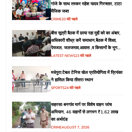
गांजे के साथ तस्कर महेश यादव गिरफ्तार, टाटा
मैजिक जब्त
CRIME
20 घंटे पहले
बीस सूत्री बैठक में छाया रहा मुद्दों को का अंबार,
अधिकारी शीध्र करें समाधान,बैठक में शिक्षा,
पेयजल, जलजमाव,आवास ,व किसानों के भुगतान
का उठा मुद्दा
LATEST NEWS
23 घंटे पहले
मधेपुरा:टेबल टेनिस खेल प्रतियोगिता में प्रियंका
ने हासिल किया तीसरा स्थान
SPORTS
24 घंटे पहले
सहरसा-बनगांव मार्ग पर विशेष वाहन जांच
अभियान, 46 वाहनों से लगभग ₹1.62 लाख
का अर्थदंड
CRIME
AUGUST 7, 2026