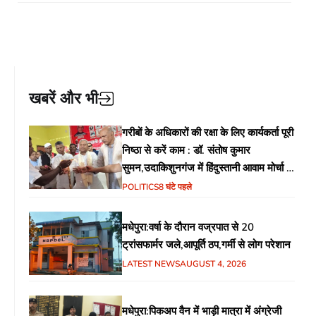
खबरें और भी
गरीबों के अधिकारों की रक्षा के लिए कार्यकर्ता पूरी
निष्ठा से करें काम : डॉ. संतोष कुमार
सुमन,उदाकिशुनगंज में हिंदुस्तानी आवाम मोर्चा के
गरीब चौपाल में शिक्षा, स्वास्थ्य, रोजगार समेत
POLITICS
8 घंटे पहले
विभिन्न मुद्दों पर हुई चर्चा
मधेपुरा:वर्षा के दौरान वज्रपात से 20
ट्रांसफार्मर जले,आपूर्ति ठप,गर्मी से लोग परेशान
LATEST NEWS
AUGUST 4, 2026
मधेपुरा:पिकअप वैन में भाड़ी मात्रा में अंग्रेजी