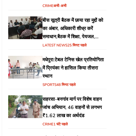
CRIME
अभी-अभी
बीस सूत्री बैठक में छाया रहा मुद्दों को
का अंबार, अधिकारी शीध्र करें
समाधान,बैठक में शिक्षा, पेयजल,
जलजमाव,आवास ,व किसानों के
LATEST NEWS
25 मिनट पहले
भुगतान का उठा मुद्दा
मधेपुरा:टेबल टेनिस खेल प्रतियोगिता
में प्रियंका ने हासिल किया तीसरा
स्थान
SPORTS
48 मिनट पहले
सहरसा-बनगांव मार्ग पर विशेष वाहन
जांच अभियान, 46 वाहनों से लगभग
₹1.62 लाख का अर्थदंड
CRIME
1 घंटे पहले