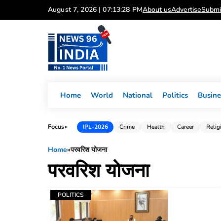
Skip
August 7, 2026 | 07:13:28 PM
About us
Advertise
Submi
to
content
Home
World
National
Politics
Busine
Focus
IPL-2026
Crime
Health
Career
Relig
►
Home
»
परवरिश योजना
परवरिश योजना
POLITICS