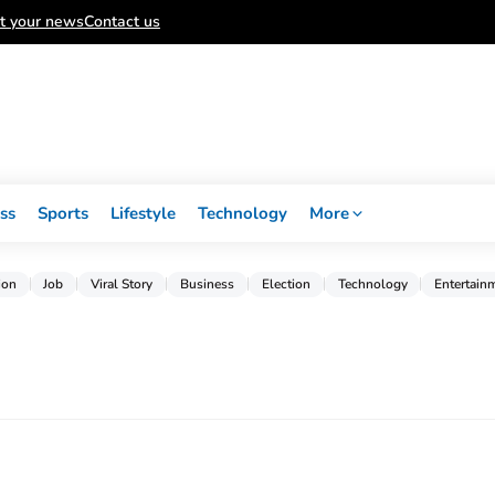
t your news
Contact us
ss
Sports
Lifestyle
Technology
More
ion
Job
Viral Story
Business
Election
Technology
Entertain