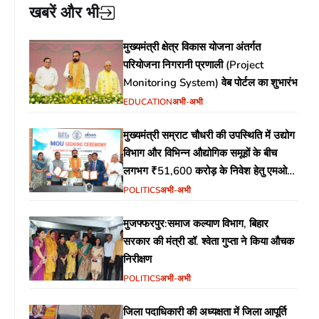
खबरें और भी
मुख्यमंत्री क्षेत्र विकास योजना अंतर्गत
परियोजना निगरानी प्रणाली (Project
Monitoring System) वेब पोर्टल का शुभारंभ
EDUCATION
अभी-अभी
मुख्यमंत्री सम्राट चौधरी की उपस्थिति में उद्योग
विभाग और विभिन्न औद्योगिक समूहों के बीच
लगभग ₹51,600 करोड़ के निवेश हेतु एमओयू
(MoU) पर हस्ताक्षर
POLITICS
अभी-अभी
मुजफ्फरपुर:समाज कल्याण विभाग, बिहार
सरकार की मंत्री डॉ. श्वेता गुप्ता ने किया औचक
निरीक्षण
POLITICS
अभी-अभी
जिला पदाधिकारी की अध्यक्षता में जिला आपूर्ति