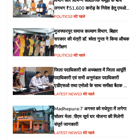
विभाग और विभिन्न औद्योगिक समूहों के बीच
लगभग ₹51,600 करोड़ के निवेश हेतु एमओयू
(MoU) पर हस्ताक्षर
POLITICS
3 घंटे पहले
मुजफ्फरपुर:समाज कल्याण विभाग, बिहार
सरकार की मंत्री डॉ. श्वेता गुप्ता ने किया औचक
निरीक्षण
POLITICS
3 घंटे पहले
जिला पदाधिकारी की अध्यक्षता में जिला आपूर्ति
पदाधिकारी एवं सभी अनुमंडल पदाधिकारी
एडीएसओ तथा एमोओ के साथ समीक्षा बैठक का
आयोजन
LATEST NEWS
3 घंटे पहले
Madhepura:7 अगस्त को मधेपुरा में लगेगा
सोलर मेला ,पीएम सूर्य घर योजना की मिलेगी
संपूर्ण जानकारी
LATEST NEWS
3 घंटे पहले