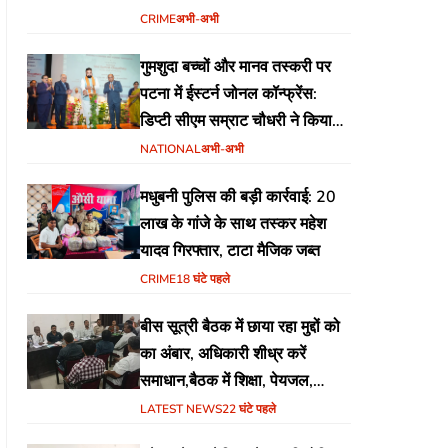
योजना
CRIME
अभी-अभी
गुमशुदा बच्चों और मानव तस्करी पर
पटना में ईस्टर्न जोनल कॉन्फ्रेंस:
डिप्टी सीएम सम्राट चौधरी ने किया
उद्घाटन, अंतर्राज्यीय समन्वय पर जोर
NATIONAL
अभी-अभी
मधुबनी पुलिस की बड़ी कार्रवाई: 20
लाख के गांजे के साथ तस्कर महेश
यादव गिरफ्तार, टाटा मैजिक जब्त
CRIME
18 घंटे पहले
बीस सूत्री बैठक में छाया रहा मुद्दों को
का अंबार, अधिकारी शीध्र करें
समाधान,बैठक में शिक्षा, पेयजल,
जलजमाव,आवास ,व किसानों के
LATEST NEWS
22 घंटे पहले
भुगतान का उठा मुद्दा