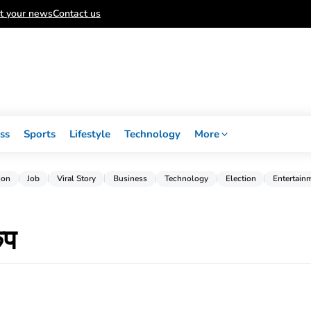
t your news
Contact us
ss
Sports
Lifestyle
Technology
More
ion
Job
Viral Story
Business
Technology
Election
Entertain
ंप