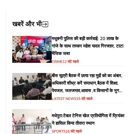
खबरें और भी
मधुबनी पुलिस की बड़ी कार्रवाई: 20 लाख के
गांजे के साथ तस्कर महेश यादव गिरफ्तार, टाटा
मैजिक जब्त
CRIME
12 घंटे पहले
बीस सूत्री बैठक में छाया रहा मुद्दों को का अंबार,
अधिकारी शीध्र करें समाधान,बैठक में शिक्षा,
पेयजल, जलजमाव,आवास ,व किसानों के भुगतान
का उठा मुद्दा
LATEST NEWS
15 घंटे पहले
मधेपुरा:टेबल टेनिस खेल प्रतियोगिता में प्रियंका
ने हासिल किया तीसरा स्थान
SPORTS
16 घंटे पहले